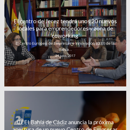
El centro de Jerez tendrá unos 20 nuevos
locales para emprendedores y zona de
‘coworking’
El Centro Europeo de Empresas e Innovación (CEEI) de la
Bahía…
24 julio, 2017
CEEI Bahía de Cádiz anuncia la próxima
apertura de un nuevo Centro de Empresas